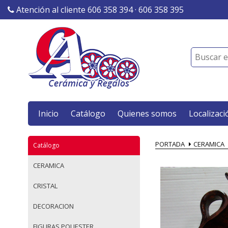
Atención al cliente 606 358 394 · 606 358 395
Inicio
Catálogo
Quienes somos
Localizaci
PORTADA
CERAMICA
Catálogo
CERAMICA
CRISTAL
DECORACION
FIGURAS POLIESTER