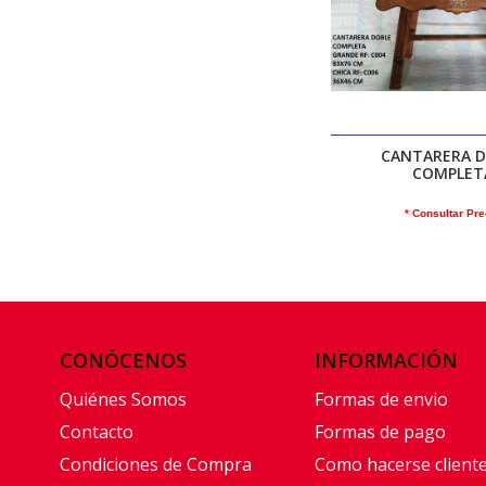
CANTARERA 
COMPLET
* Consultar Pre
CONÓCENOS
INFORMACIÓN
Quiénes Somos
Formas de envio
Contacto
Formas de pago
Condiciones de Compra
Como hacerse client