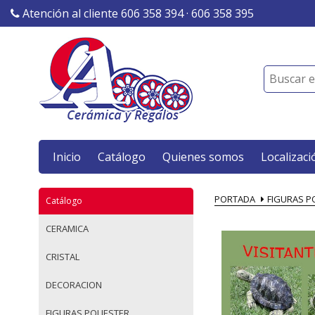
Atención al cliente 606 358 394 · 606 358 395
Inicio
Catálogo
Quienes somos
Localizaci
PORTADA
FIGURAS P
Catálogo
CERAMICA
CRISTAL
DECORACION
FIGURAS POLIESTER