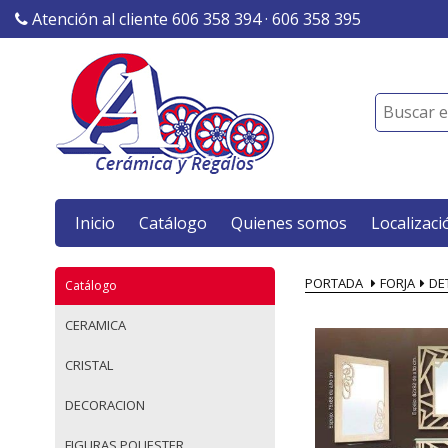
Atención al cliente 606 358 394 · 606 358 395
Inicio
Catálogo
Quienes somos
Localizaci
PORTADA
FORJA
DE
Catálogo
CERAMICA
CRISTAL
DECORACION
FIGURAS POLIESTER