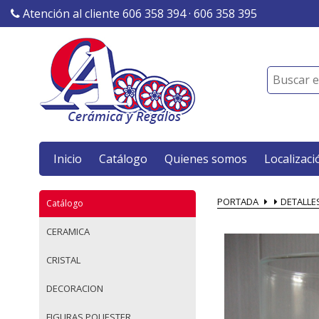
Atención al cliente 606 358 394 · 606 358 395
Inicio
Catálogo
Quienes somos
Localizaci
PORTADA
DETALLE
Catálogo
CERAMICA
CRISTAL
DECORACION
FIGURAS POLIESTER