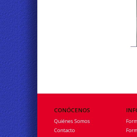
CONÓCENOS
INF
Quiénes Somos
Form
Contacto
Form