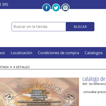
8 395
BUSCAR
mos
Localización
Condiciones de compra
Catalogos
RTADA
DETALLES
catalogo de 
Ref.: Sin Referenc
consultar preci