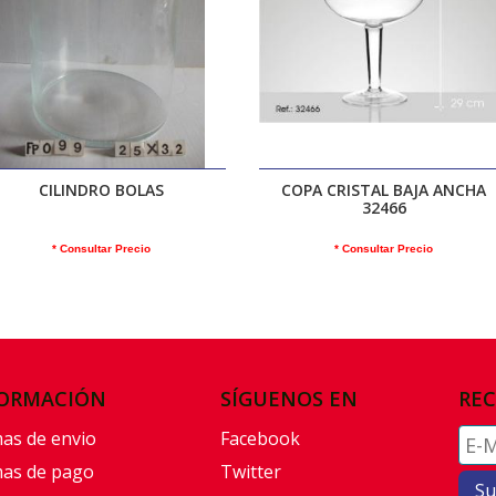
CILINDRO BOLAS
COPA CRISTAL BAJA ANCHA
32466
* Consultar Precio
* Consultar Precio
ORMACIÓN
SÍGUENOS EN
REC
as de envio
Facebook
as de pago
Twitter
Su