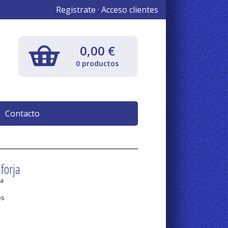
Registrate
·
Acceso clientes
0,00 €
0 productos
Contacto
forja
ia
os